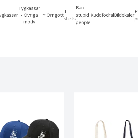
Ban
Tygkassar
T-
P
ygkassar
- Övriga
Örngott
stupid
Kuddfodral
Bildekaler
shirts
p
motiv
people