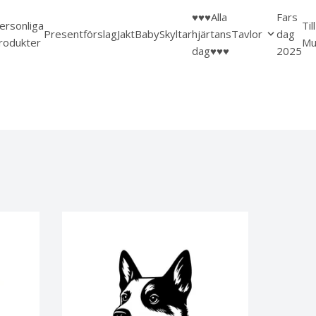
♥️♥️♥️Alla
Fars
ersonliga
Til
Presentförslag
Jakt
Baby
Skyltar
hjärtans
Tavlor
dag
rodukter
Mu
dag♥️♥️♥️
2025