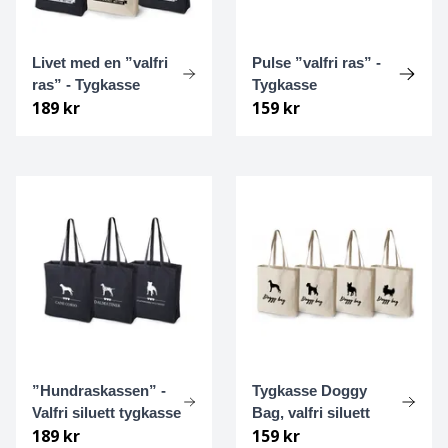
Chodský pes
Livet med en ”valfri
Pulse ”valfri ras” -
Chow chow
ras” - Tygkasse
Tygkasse
189 kr
159 kr
Clumber spaniel
Cockerpoo
Cocker spaniel, amerikansk
Cocker spaniel, Engelsk
Collie
Coton de tulear
”Hundraskassen” -
Tygkasse Doggy
Valfri siluett tygkasse
Bag, valfri siluett
Curly coated retriever
189 kr
159 kr