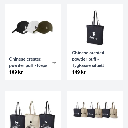
Cane Corso
Cairnterrier
Cava-Chin
Cavalier king Charles spaniel
Chinese crested
Chinese crested
powder puff -
powder puff - Keps
Tygkasse siluett
Cavapoo
189 kr
149 kr
Chihuahua
Chihuahua Långhårig
Chinese Crested
Chinese crested - powder puff