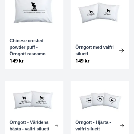
Engelsk setter
Engelsk Springer spaniel
Chinese crested
English Toy terrier
powder puff -
Örngott med valfri
Örngott rasnamn
siluett
Eurasier
149 kr
149 kr
Field spaniel
Finsk lapphund
Finsk spets
Flatcoated retriever
Örngott - Världens
Örngott - Hjärta -
bästa - valfri siluett
valfri siluett
Foxterrier