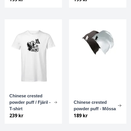
Bolognese
Border Collie
Borderterrier
Borzoi
Bostonterrier
Bouvier des flandres
Chinese crested
Boxer
powder puff / Fjäril -
Chinese crested
T-shirt
powder puff - Mössa
Briard
239 kr
189 kr
Bullterrier