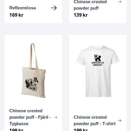
Chinese crested
Basset hound
Ungersk vizsla
Reflexmössa
powder puff
169 kr
139 kr
Beagle
Weimaraner
Bearded collie
Whippet
Bedlingtonterrier
Berger des pyrénées à face rase
Berner sennenhund
Bichon Frisé
Bichon Havanais
Chinese crested
powder puff - Fjäril -
Chinese crested
Tygkasse
powder puff - T-shirt
Blodhund
199 kr
199 kr