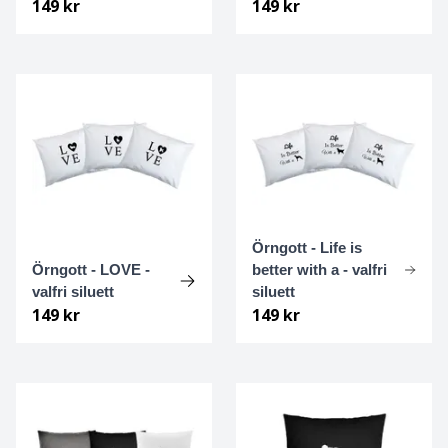
149 kr
149 kr
Foxterrier Strävhårig
Fransk Bulldogg
Gammel dansk hönsehund
Golden retriever
Gonczy Polski
Örngott - Life is
Örngott - LOVE -
better with a - valfri
Gordonsetter
valfri siluett
siluett
149 kr
149 kr
Grand Danois
Greyhound
Griffon Bruxellois