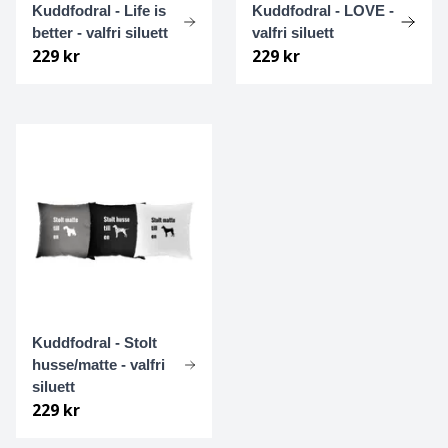
Kuddfodral - Life is
Kuddfodral - LOVE -
better - valfri siluett
valfri siluett
Italiensk Vinthund
229 kr
229 kr
Jack Russell terrier
Japanese chin
Japansk spets
Jämthund
Kangal Çoban Köpeği
Kuddfodral - Stolt
Karelsk Björnhund
husse/matte - valfri
siluett
Keeshond
229 kr
Kerry blue terrier