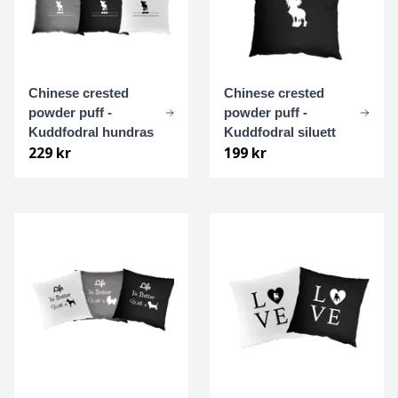
Grosser Münsterländer
Hamiltonstövare
Chinese crested
Chinese crested
powder puff -
powder puff -
Hannoveransk viltspårhund
Kuddfodral hundras
Kuddfodral siluett
229 kr
199 kr
Hovawart
Hälleforshund
Irländsk setter
Irländsk terrier
Irländsk varghund
Isländsk fårhund