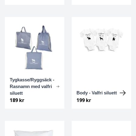
Dalmatiner
Dandie dinmont terrier
Dansk-svensk gårdshund
Drever
Dobermann
Tygkasse/Ryggsäck -
Dogo Argentino
Rasnamn med valfri
Body - Valfri siluett
siluett
189 kr
199 kr
Dvärgpinscher
Dvärgschnauzer
Engelsk Bulldogg