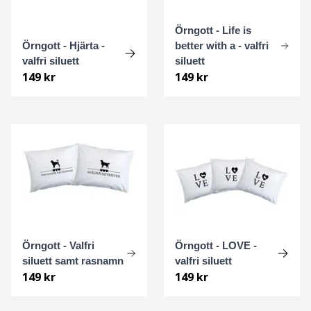
Örngott - Life is
Malinois
Örngott - Hjärta -
better with a - valfri
valfri siluett
siluett
Malteser
149 kr
149 kr
Manchesterterrier
Mexican hairless
Miniature american shepherd
Mittelspitz
Mops
Örngott - Valfri
Örngott - LOVE -
siluett samt rasnamn
valfri siluett
149 kr
149 kr
Mudi