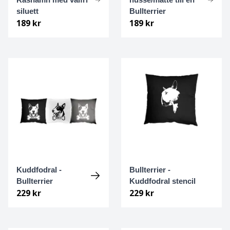
Podengo
siluett
Bullterrier
189 kr
189 kr
Pointer
Pomeranian
Portugisisk vattenhund
Prazsky krysarik
Pudel
Puli
Kuddfodral -
Bullterrier -
Pumi
Bullterrier
Kuddfodral stencil
229 kr
229 kr
Rhodesian Ridgeback