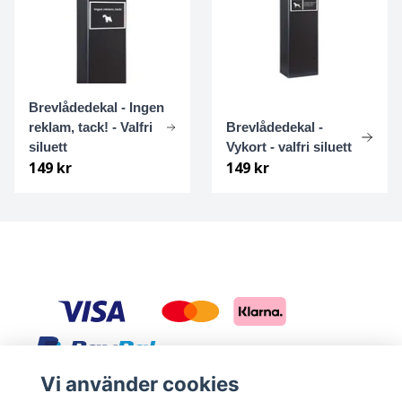
Ungersk Vizsla
Vit herdehund
Vorsteh
Brevlådedekal - Ingen
reklam, tack! - Valfri
Brevlådedekal -
Vostotjnoevropejskaja ovtjarka
siluett
Vykort - valfri siluett
149 kr
149 kr
Västgötaspets
Wachtelhund
Weimaraner
Welsh Corgi
Welshterrier
Vi använder cookies
Sociala medier