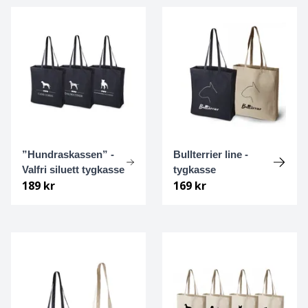
Foxterrier Strävhårig
Fransk Bulldogg
Gammel dansk hönsehund
Golden retriever
”Hundraskassen” -
Bullterrier line -
Gonczy Polski
Valfri siluett tygkasse
tygkasse
189 kr
169 kr
Gordonsetter
Grand Danois
Greyhound
Griffon Bruxellois