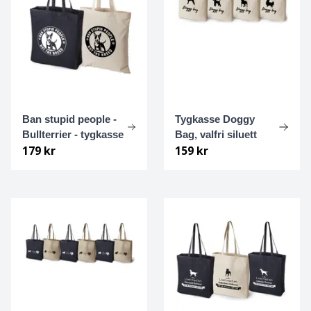
Grosser Münsterländer
Hamiltonstövare
Hannoveransk viltspårhund
Ban stupid people -
Tygkasse Doggy
Hovawart
Bullterrier - tygkasse
Bag, valfri siluett
179 kr
159 kr
Hälleforshund
Irländsk setter
Irländsk terrier
Irländsk varghund
Isländsk fårhund