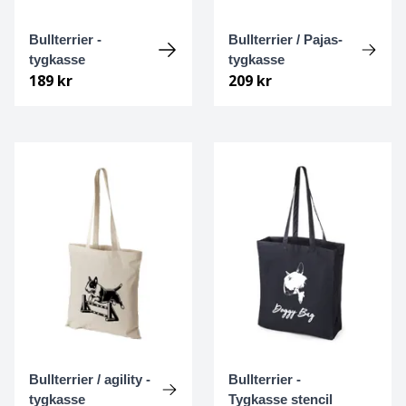
Dalmatiner
Bullterrier -
Bullterrier / Pajas-
tygkasse
tygkasse
Dandie dinmont terrier
189 kr
209 kr
Dansk-svensk gårdshund
Drever
Dobermann
Dogo Argentino
Dvärgpinscher
Dvärgschnauzer
Bullterrier / agility -
Bullterrier -
Engelsk Bulldogg
tygkasse
Tygkasse stencil