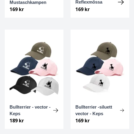
Reflexmössa
Mustaschkampen
Basset hound
Ungersk vizsla
169 kr
169 kr
Beagle
Weimaraner
Bearded collie
Whippet
Bedlingtonterrier
Berger des pyrénées à face rase
Berner sennenhund
Bichon Frisé
Bullterrier - vector -
Bullterrier -siluett
Bichon Havanais
Keps
vector - Keps
189 kr
169 kr
Blodhund