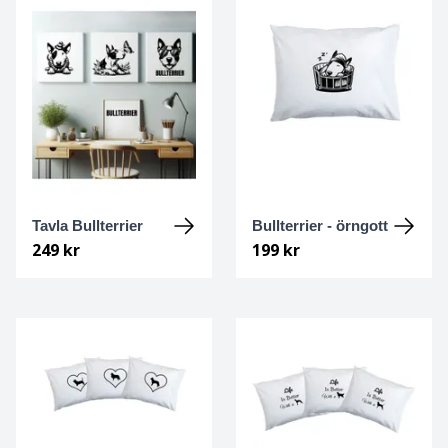
Kleiner Münsterländer
Komondor
Labrador Retriever
Lagotto
Tavla Bullterrier
Bullterrier - örngott
Landseer
249 kr
199 kr
Lapsk vallhund
Leonberger
Luzernerstövare / Schweizisk stövare
Löwchen