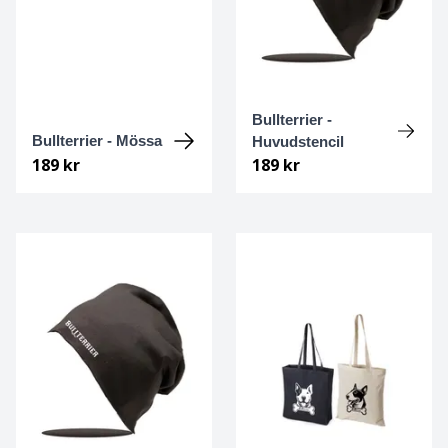
Cane Corso
Cairnterrier
Bullterrier -
Cava-Chin
Bullterrier - Mössa
Huvudstencil
189 kr
189 kr
Cavalier king Charles spaniel
Cavapoo
Chihuahua
Chihuahua Långhårig
Chinese Crested
Chinese crested - powder puff