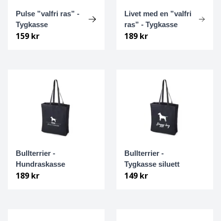
Pulse ”valfri ras” -
Livet med en ”valfri
Italiensk Vinthund
Tygkasse
ras” - Tygkasse
159 kr
189 kr
Jack Russell terrier
Japanese chin
Japansk spets
Jämthund
Kangal Çoban Köpeği
Bullterrier -
Bullterrier -
Hundraskasse
Tygkasse siluett
Karelsk Björnhund
189 kr
149 kr
Keeshond
Kerry blue terrier