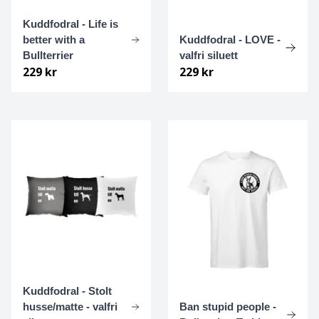
Schipperke
Kuddfodral - Life is
better with a
Kuddfodral - LOVE -
Schnauzer
Bullterrier
valfri siluett
229 kr
229 kr
Sealyhamterrier
Shetland Sheepdog ”Sheltie”
Shiba Inu
Shih-tzu
Siberian Husky
Silken Windhound
Skotsk terrier
Kuddfodral - Stolt
husse/matte - valfri
Ban stupid people -