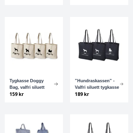
Chodský pes
Chow chow
Clumber spaniel
Cockerpoo
Cocker spaniel, amerikansk
Tygkasse Doggy
”Hundraskassen” -
Cocker spaniel, Engelsk
Bag, valfri siluett
Valfri siluett tygkasse
159 kr
189 kr
Collie
Coton de tulear
Curly coated retriever