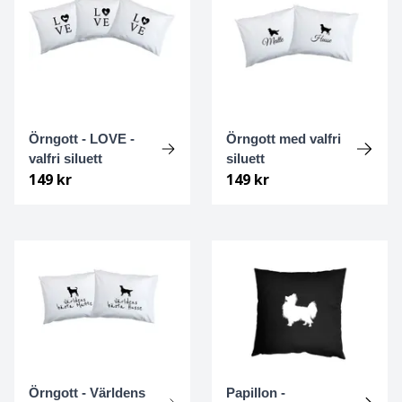
Foxterrier Strävhårig
Fransk Bulldogg
Gammel dansk hönsehund
Örngott - LOVE -
Örngott med valfri
valfri siluett
siluett
Golden retriever
149 kr
149 kr
Gonczy Polski
Gordonsetter
Grand Danois
Greyhound
Örngott - Världens
Papillon -
Griffon Bruxellois