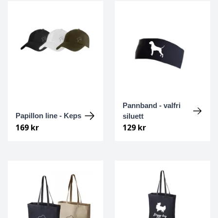
Bolognese
Border Collie
Borderterrier
Borzoi
Pannband - valfri
Bostonterrier
Papillon line - Keps
siluett
169 kr
129 kr
Bouvier des flandres
Boxer
Briard
Bullterrier