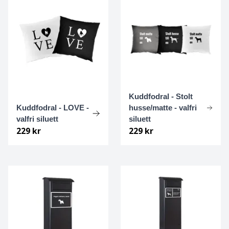
Italiensk Vinthund
Jack Russell terrier
Japanese chin
Kuddfodral - Stolt
Japansk spets
Kuddfodral - LOVE -
husse/matte - valfri
valfri siluett
siluett
Jämthund
229 kr
229 kr
Kangal Çoban Köpeği
Karelsk Björnhund
Keeshond
Kerry blue terrier