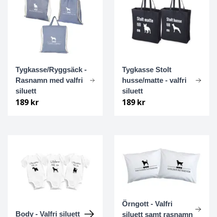
Dalmatiner
Dandie dinmont terrier
Dansk-svensk gårdshund
Tygkasse/Ryggsäck -
Tygkasse Stolt
Rasnamn med valfri
husse/matte - valfri
Drever
siluett
siluett
189 kr
189 kr
Dobermann
Dogo Argentino
Dvärgpinscher
Dvärgschnauzer
Örngott - Valfri
Engelsk Bulldogg
Body - Valfri siluett
siluett samt rasnamn