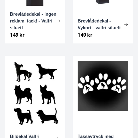
Kleiner Münsterländer
Brevlådedekal - Ingen
reklam, tack! - Valfri
Brevlådedekal -
siluett
Vykort - valfri siluett
Komondor
149 kr
149 kr
Labrador Retriever
Lagotto
Landseer
Lapsk vallhund
Leonberger
Luzernerstövare / Schweizisk stövare
Bildekal Valfri
Tassavtryck med
Löwchen