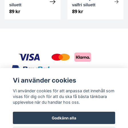
siluett
valfri siluett
89 kr
89 kr
Malinois
Malteser
Manchesterterrier
Mexican hairless
Miniature american shepherd
Vi använder cookies
Mittelspitz
Sociala medier
Vi använder cookies för att anpassa det innehåll som
visas för dig och för att du ska få bästa tänkbara
Facebook
Instagram
Mops
upplevelse när du handlar hos oss.
Mudi
Godkänn alla