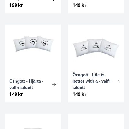
199 kr
149 kr
Engelsk setter
Engelsk Springer spaniel
English Toy terrier
Eurasier
Field spaniel
Örngott - Life is
Örngott - Hjärta -
better with a - valfri
Finsk lapphund
valfri siluett
siluett
149 kr
149 kr
Finsk spets
Flatcoated retriever
Foxterrier