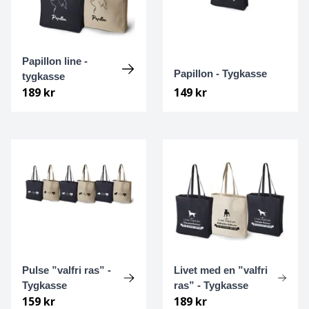
Cane Corso
Cairnterrier
Papillon line -
Papillon - Tygkasse
tygkasse
Cava-Chin
189 kr
149 kr
Cavalier king Charles spaniel
Cavapoo
Chihuahua
Chihuahua Långhårig
Chinese Crested
Pulse ”valfri ras” -
Livet med en ”valfri
Tygkasse
ras” - Tygkasse
Chinese crested - powder puff
159 kr
189 kr