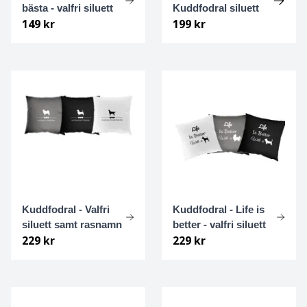
bästa - valfri siluett
Kuddfodral siluett
149 kr
199 kr
Grosser Münsterländer
Hamiltonstövare
Hannoveransk viltspårhund
Hovawart
Hälleforshund
Irländsk setter
Kuddfodral - Valfri
Kuddfodral - Life is
siluett samt rasnamn
better - valfri siluett
Irländsk terrier
229 kr
229 kr
Irländsk varghund
Isländsk fårhund