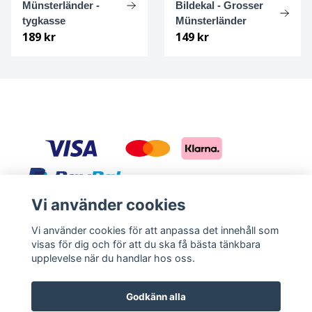
Münsterländer -
Bildekal - Grosser
Basset hound
Ungersk vizsla
tygkasse
Münsterländer
189 kr
149 kr
Beagle
Weimaraner
Bearded collie
Whippet
Bedlingtonterrier
Berger des pyrénées à face rase
Berner sennenhund
Vi använder cookies
Sociala medier
Bichon Frisé
Vi använder cookies för att anpassa det innehåll som
visas för dig och för att du ska få bästa tänkbara
Facebook
Instagram
upplevelse när du handlar hos oss.
Bichon Havanais
Godkänn alla
Blodhund