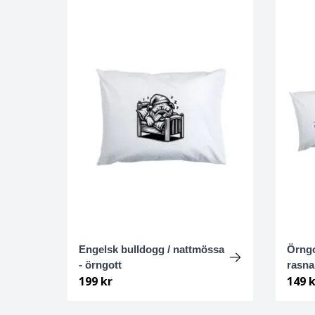
Dalmatiner
Dandie dinmont terrier
Dansk-svensk gårdshund
Drever
Dobermann
Dogo Argentino
Dvärgpinscher
Engelsk bulldogg / nattmössa
Örngot
- örngott
rasn
Dvärgschnauzer
199 kr
149 k
Engelsk Bulldogg