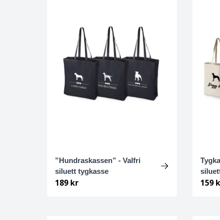
Chodský pes
Chow chow
Clumber spaniel
Cockerpoo
Cocker spaniel, amerikansk
Cocker spaniel, Engelsk
”Hundraskassen” - Valfri
Tygka
Collie
siluett tygkasse
siluet
189 kr
159 k
Coton de tulear
Curly coated retriever