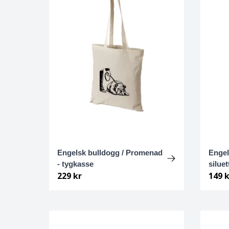
Cane Corso
Cairnterrier
Cava-Chin
Cavalier king Charles spaniel
Cavapoo
Chihuahua
Engelsk bulldogg / Promenad
Engel
- tygkasse
siluet
Chihuahua Långhårig
229 kr
149 k
Chinese Crested
Chinese crested - powder puff