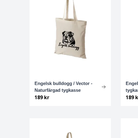
Bolognese
Border Collie
Borderterrier
Borzoi
Bostonterrier
Engelsk bulldogg / Vector -
Engel
Bouvier des flandres
Naturfärgad tygkasse
tygka
189 kr
189 k
Boxer
Briard
Bullterrier