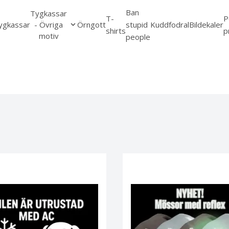
Ban
Tygkassar
T-
P
ygkassar
- Övriga
Örngott
stupid
Kuddfodral
Bildekaler
shirts
p
motiv
people