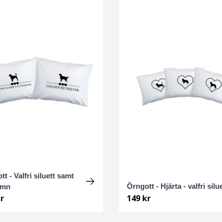
t - Valfri siluett samt
Örngott - Hjärta - valfri silu
amn
r
149 kr