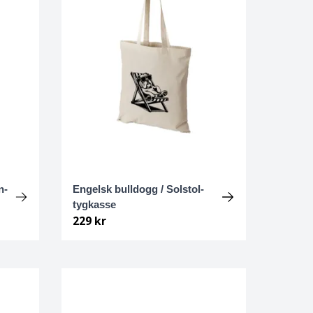
n-
Engelsk bulldogg / Solstol-
tygkasse
229 kr