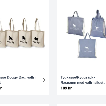
sse Doggy Bag, valfri
Tygkasse/Ryggsäck -
t
Rasnamn med valfri siluett
r
189 kr