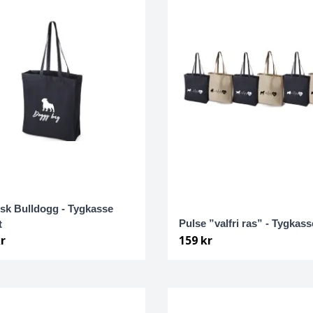
sk Bulldogg - Tygkasse
Pulse ”valfri ras” - Tygkass
t
r
159 kr