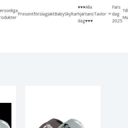
♥️♥️♥️Alla
Fars
ersonliga
Til
Presentförslag
Jakt
Baby
Skyltar
hjärtans
Tavlor
dag
rodukter
Mu
dag♥️♥️♥️
2025