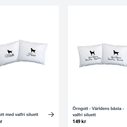
Örngott - Världens bästa -
tt med valfri siluett
valfri siluett
r
149 kr