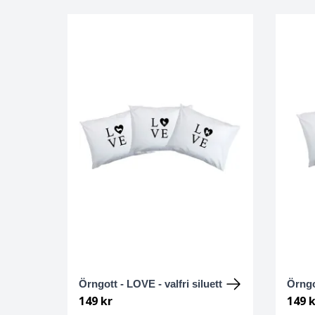
Engelsk setter
Engelsk Springer spaniel
English Toy terrier
Eurasier
Field spaniel
Finsk lapphund
Finsk spets
Flatcoated retriever
Örngott - LOVE - valfri siluett
Örngo
149 kr
149 k
Foxterrier