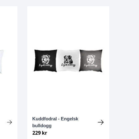
Kuddfodral - Engelsk
bulldogg
229 kr