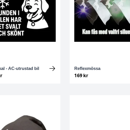
kal - AC-utrustad bil
Reflexmössa
r
169 kr