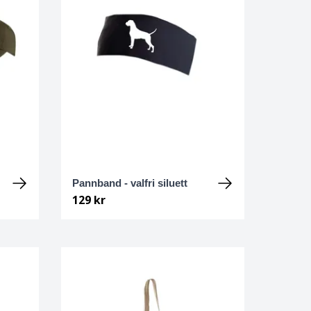
Pannband - valfri siluett
129 kr