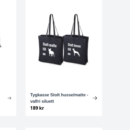
Tygkasse Stolt husse/matte -
valfri siluett
189 kr