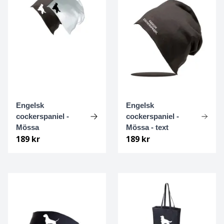
Bolognese
Border Collie
Borderterrier
Borzoi
Engelsk
Engelsk
Bostonterrier
cockerspaniel -
cockerspaniel -
Mössa
Mössa - text
189 kr
189 kr
Bouvier des flandres
Boxer
Briard
Bullterrier