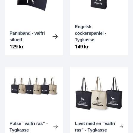
Cane Corso
Cairnterrier
Engelsk
Pannband - valfri
cockerspaniel -
Cava-Chin
siluett
Tygkasse
129 kr
149 kr
Cavalier king Charles spaniel
Cavapoo
Chihuahua
Chihuahua Långhårig
Chinese Crested
Pulse ”valfri ras” -
Livet med en ”valfri
Chinese crested - powder puff
Tygkasse
ras” - Tygkasse