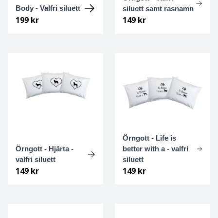
Body - Valfri siluett
siluett samt rasnamn
Engelsk setter
199 kr
149 kr
Engelsk Springer spaniel
English Toy terrier
Eurasier
Field spaniel
Örngott - Life is
Finsk lapphund
Örngott - Hjärta -
better with a - valfri
valfri siluett
siluett
Finsk spets
149 kr
149 kr
Flatcoated retriever
Foxterrier