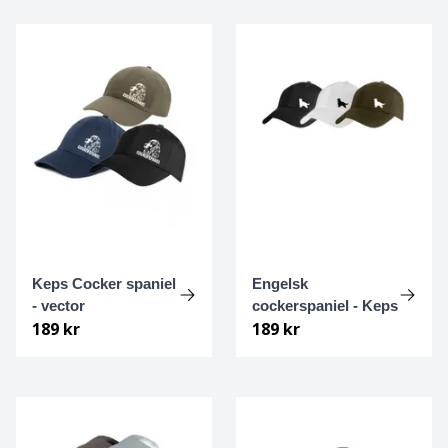
Basset hound
Ungersk vizsla
Beagle
Weimaraner
Bearded collie
Whippet
Bedlingtonterrier
Berger des pyrénées à face rase
Berner sennenhund
Keps Cocker spaniel
Engelsk
- vector
cockerspaniel - Keps
Bichon Frisé
189 kr
189 kr
Bichon Havanais
Blodhund