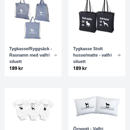
Dalmatiner
Dandie dinmont terrier
Dansk-svensk gårdshund
Tygkasse/Ryggsäck -
Tygkasse Stolt
Drever
Rasnamn med valfri
husse/matte - valfri
siluett
siluett
189 kr
189 kr
Dobermann
Dogo Argentino
Dvärgpinscher
Dvärgschnauzer
Engelsk Bulldogg
Örngott - Valfri