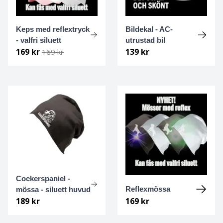
American Staffordshire terrier
Dvärgschnauzer
Keps med reflextryck
Bildekal - AC-
American wolfdog
Fransk Bulldogg
- valfri siluett
utrustad bil
169 kr
139 kr
169 kr
Australian Shepherd
Golden retriever
Amerikansk Pitbullterrier
Jack Russell Terrier
Australian Cattledog
Labrador retriever
Australian Kelpie
Mops
Australisk terrier
Shetland sheepdog
Cockerspaniel -
Basenji
Staffordshire bullterrier
Reflexmössa
mössa - siluett huvud
189 kr
169 kr
Basset fauve de bretagne
Tervueren