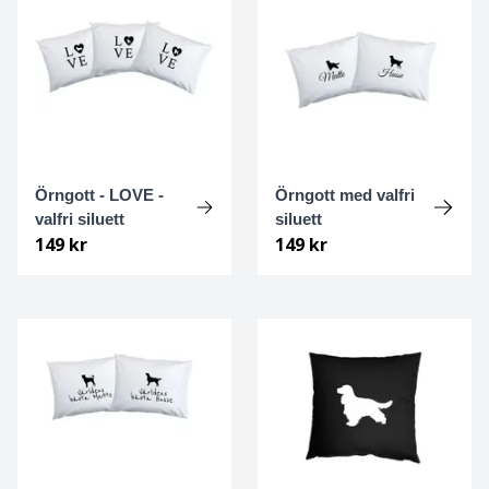
Foxterrier Strävhårig
Fransk Bulldogg
Gammel dansk hönsehund
Örngott - LOVE -
Örngott med valfri
Golden retriever
valfri siluett
siluett
149 kr
149 kr
Gonczy Polski
Gordonsetter
Grand Danois
Greyhound
Griffon Bruxellois