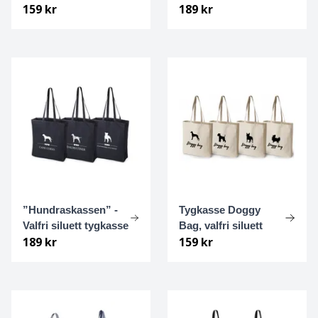
159 kr
189 kr
Chodský pes
Chow chow
Clumber spaniel
Cockerpoo
Cocker spaniel, amerikansk
Cocker spaniel, Engelsk
”Hundraskassen” -
Tygkasse Doggy
Valfri siluett tygkasse
Bag, valfri siluett
Collie
189 kr
159 kr
Coton de tulear
Curly coated retriever