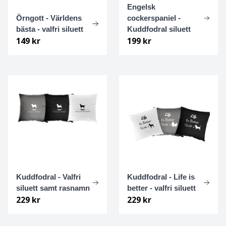
Engelsk
Örngott - Världens
cockerspaniel -
Grosser Münsterländer
bästa - valfri siluett
Kuddfodral siluett
149 kr
199 kr
Hamiltonstövare
Hannoveransk viltspårhund
Hovawart
Hälleforshund
Irländsk setter
Irländsk terrier
Kuddfodral - Valfri
Kuddfodral - Life is
siluett samt rasnamn
better - valfri siluett
Irländsk varghund
229 kr
229 kr
Isländsk fårhund