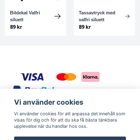
Bildekal Valfri
Tassavtryck med
Malinois
siluett
valfri siluett
89 kr
89 kr
Malteser
Manchesterterrier
Mexican hairless
Miniature american shepherd
Mittelspitz
Vi använder cookies
Sociala medier
Mops
Vi använder cookies för att anpassa det innehåll som
visas för dig och för att du ska få bästa tänkbara
Facebook
Instagram
Mudi
upplevelse när du handlar hos oss.