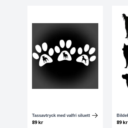
Engelsk setter
Engelsk Springer spaniel
English Toy terrier
Eurasier
Field spaniel
Finsk lapphund
Finsk spets
Flatcoated retriever
Tassavtryck med valfri siluett
Bildek
89 kr
89 kr
Foxterrier