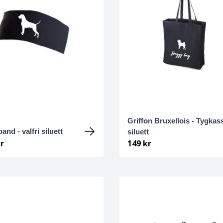
Griffon Bruxellois - Tygkas
nd - valfri siluett
siluett
r
149 kr