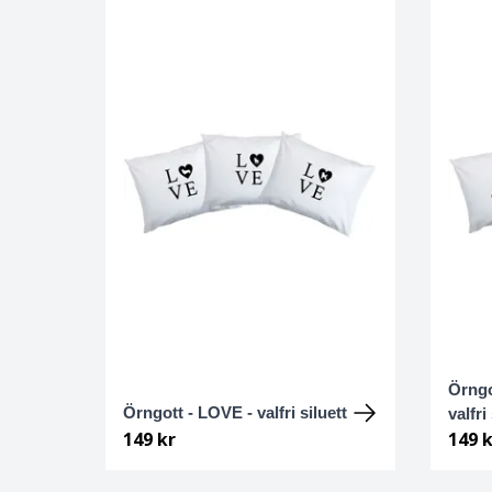
Dalmatiner
Dandie dinmont terrier
Dansk-svensk gårdshund
Drever
Dobermann
Dogo Argentino
Dvärgpinscher
Örngot
Örngott - LOVE - valfri siluett
valfri
Dvärgschnauzer
149 kr
149 k
Engelsk Bulldogg