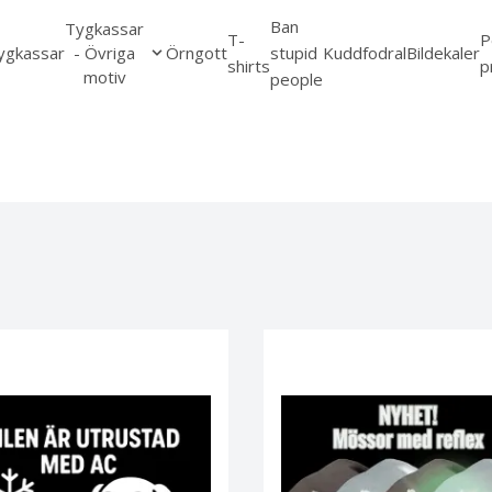
Ban
Tygkassar
T-
P
ygkassar
- Övriga
Örngott
stupid
Kuddfodral
Bildekaler
shirts
p
motiv
people