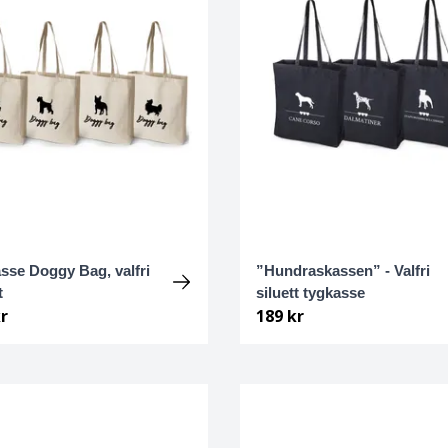
sse Doggy Bag, valfri
”Hundraskassen” - Valfri
t
siluett tygkasse
r
189 kr