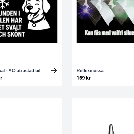
kal - AC-utrustad bil
Reflexmössa
r
169 kr