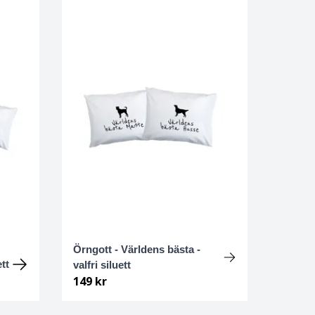
Örngott - Världens bästa -
ett
valfri siluett
149 kr