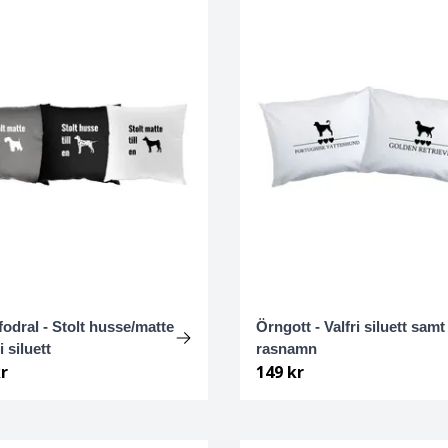
odral - Stolt husse/matte
Örngott - Valfri siluett samt
i siluett
rasnamn
r
149 kr