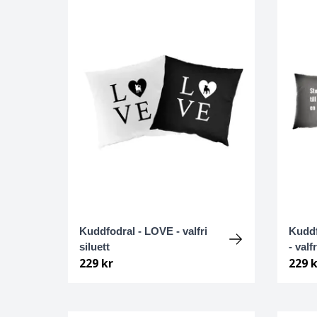
Chodský pes
Chow chow
Clumber spaniel
Cockerpoo
Cocker spaniel, amerikansk
Cocker spaniel, Engelsk
Kuddfodral - LOVE - valfri
Kuddf
Collie
siluett
- valfr
229 kr
229 k
Coton de tulear
Curly coated retriever