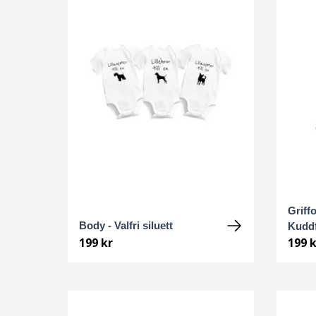
Cane Corso
Cairnterrier
Cava-Chin
Cavalier king Charles spaniel
Cavapoo
Chihuahua
Griff
Body - Valfri siluett
Kuddf
Chihuahua Långhårig
199 kr
199 k
Chinese Crested
Chinese crested - powder puff