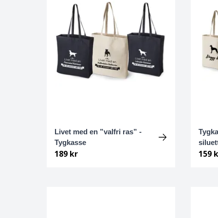
Bolognese
Border Collie
Borderterrier
Borzoi
Bostonterrier
Livet med en ”valfri ras” -
Tygka
Bouvier des flandres
Tygkasse
siluet
189 kr
159 k
Boxer
Briard
Bullterrier