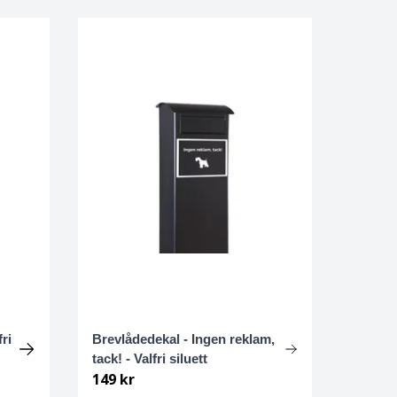
ri
Brevlådedekal - Ingen reklam,
tack! - Valfri siluett
149 kr