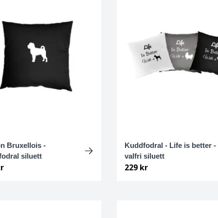
on Bruxellois -
Kuddfodral - Life is better -
odral siluett
valfri siluett
r
229 kr