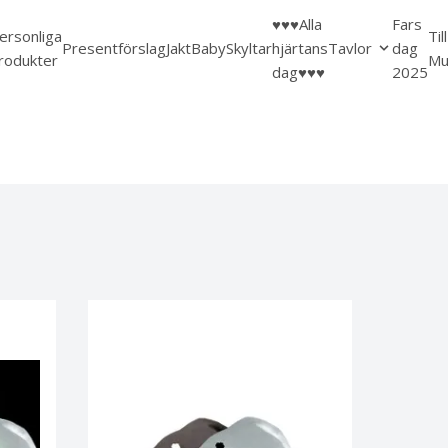
♥️♥️♥️Alla
Fars
ersonliga
Til
Presentförslag
Jakt
Baby
Skyltar
hjärtans
Tavlor
dag
rodukter
Mu
dag♥️♥️♥️
2025