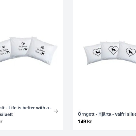
t - Life is better with a -
Örngott - Hjärta - valfri silu
 siluett
r
149 kr