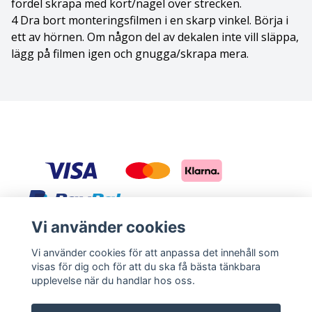
fördel skrapa med kort/nagel över strecken.
4 Dra bort monteringsfilmen i en skarp vinkel. Börja i
Cane Corso
ett av hörnen. Om någon del av dekalen inte vill släppa,
lägg på filmen igen och gnugga/skrapa mera.
Cairnterrier
Cava-Chin
Cavalier king Charles spaniel
Cavapoo
Chihuahua
Vi använder cookies
Chihuahua Långhårig
Sociala medier
Vi använder cookies för att anpassa det innehåll som
Chinese Crested
visas för dig och för att du ska få bästa tänkbara
Facebook
Instagram
upplevelse när du handlar hos oss.
Chinese crested - powder puff