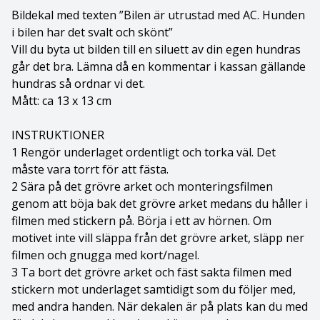
Bildekal med texten ”Bilen är utrustad med AC. Hunden
Bolognese
i bilen har det svalt och skönt”
Vill du byta ut bilden till en siluett av din egen hundras
Border Collie
går det bra. Lämna då en kommentar i kassan gällande
hundras så ordnar vi det.
Borderterrier
Mått: ca 13 x 13 cm
Borzoi
INSTRUKTIONER
1 Rengör underlaget ordentligt och torka väl. Det
Bostonterrier
måste vara torrt för att fästa.
2 Sära på det grövre arket och monteringsfilmen
Bouvier des flandres
genom att böja bak det grövre arket medans du håller i
filmen med stickern på. Börja i ett av hörnen. Om
Boxer
motivet inte vill släppa från det grövre arket, släpp ner
filmen och gnugga med kort/nagel.
3 Ta bort det grövre arket och fäst sakta filmen med
Briard
stickern mot underlaget samtidigt som du följer med,
med andra handen. När dekalen är på plats kan du med
Bullterrier