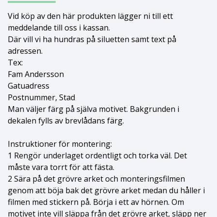
Bolognese
Vid köp av den här produkten lägger ni till ett
meddelande till oss i kassan.
Där vill vi ha hundras på siluetten samt text på
Border Collie
adressen.
Tex:
Borderterrier
Fam Andersson
Gatuadress
Borzoi
Postnummer, Stad
Man väljer färg på själva motivet. Bakgrunden i
Bostonterrier
dekalen fylls av brevlådans färg.
Bouvier des flandres
Instruktioner för montering:
1 Rengör underlaget ordentligt och torka väl. Det
Boxer
måste vara torrt för att fästa.
2 Sära på det grövre arket och monteringsfilmen
Briard
genom att böja bak det grövre arket medan du håller i
filmen med stickern på. Börja i ett av hörnen. Om
Bullterrier
motivet inte vill släppa från det grövre arket, släpp ner