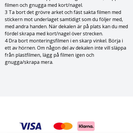
filmen och gnugga med kort/nagel.
Cane Corso
3 Ta bort det grövre arket och fäst sakta filmen med
stickern mot underlaget samtidigt som du följer med,
Cairnterrier
med andra handen. När dekalen är på plats kan du med
fördel skrapa med kort/nagel över strecken.
Cava-Chin
4 Dra bort monteringsfilmen i en skarp vinkel. Börja i
ett av hörnen. Om någon del av dekalen inte vill släppa
Cavalier king Charles spaniel
från plastfilmen, lägg på filmen igen och
gnugga/skrapa mera.
Cavapoo
Chihuahua
Chihuahua Långhårig
Chinese Crested
Chinese crested - powder puff