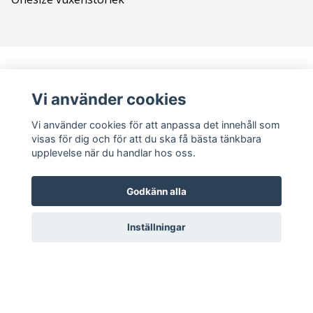
Bolognese
Border Collie
Borderterrier
Vi använder cookies
Vi använder cookies för att anpassa det innehåll som
Borzoi
visas för dig och för att du ska få bästa tänkbara
upplevelse när du handlar hos oss.
Bostonterrier
Sociala medier
Godkänn alla
Bouvier des flandres
Facebook
Instagram
Inställningar
Boxer
Briard
Bullterrier
© 2026 Magica Print