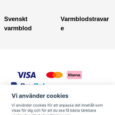
American Staffordshire terrier
Dvärgschnauzer
Svenskt
Varmblodstravar
American wolfdog
Fransk Bulldogg
varmblod
e
Australian Shepherd
Golden retriever
Amerikansk Pitbullterrier
Jack Russell Terrier
Australian Cattledog
Labrador retriever
Australian Kelpie
Mops
Australisk terrier
Shetland sheepdog
Vi använder cookies
Basenji
Staffordshire bullterrier
Sociala medier
Vi använder cookies för att anpassa det innehåll som
Basset fauve de bretagne
Tervueren
visas för dig och för att du ska få bästa tänkbara
Facebook
Instagram