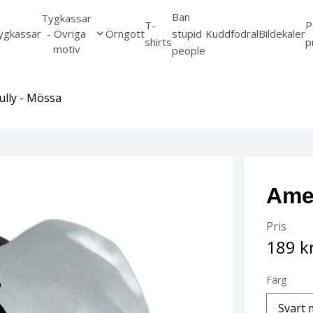
Ban
Tygkassar
T-
P
ygkassar
- Övriga
Örngott
stupid
Kuddfodral
Bildekaler
shirts
p
motiv
people
ully - Mössa
Amer
Pris
189 k
Färg