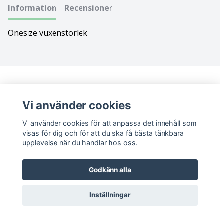
Information
Recensioner
Bolognese
Onesize vuxenstorlek
Border Collie
Borderterrier
Borzoi
Vi använder cookies
Bostonterrier
Vi använder cookies för att anpassa det innehåll som
visas för dig och för att du ska få bästa tänkbara
Bouvier des flandres
upplevelse när du handlar hos oss.
Boxer
Sociala medier
Godkänn alla
Briard
Facebook
Instagram
Inställningar
Bullterrier