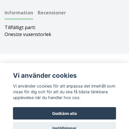
Bolognese
Information
Recensioner
Border Collie
Tillfälligt parti
Onesize vuxenstorlek
Borderterrier
Borzoi
Bostonterrier
Vi använder cookies
Bouvier des flandres
Vi använder cookies för att anpassa det innehåll som
visas för dig och för att du ska få bästa tänkbara
Boxer
upplevelse när du handlar hos oss.
Briard
Sociala medier
Godkänn alla
Bullterrier
Facebook
Instagram
Inställningar