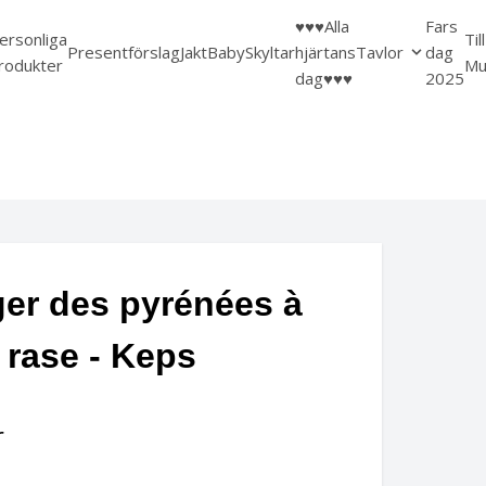
♥️♥️♥️Alla
Fars
ersonliga
Til
Presentförslag
Jakt
Baby
Skyltar
hjärtans
Tavlor
dag
rodukter
Mu
dag♥️♥️♥️
2025
er des pyrénées à
 rase - Keps
r