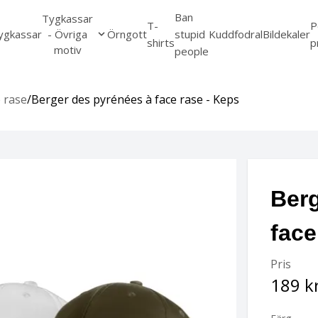
Ban
Tygkassar
T-
P
ygkassar
- Övriga
Örngott
stupid
Kuddfodral
Bildekaler
shirts
p
motiv
people
 rase
/
Berger des pyrénées à face rase - Keps
Berg
face
Pris
189 k