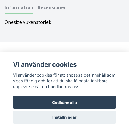
Information
Recensioner
Bolognese
Onesize vuxenstorlek
Border Collie
Borderterrier
Borzoi
Vi använder cookies
Bostonterrier
Vi använder cookies för att anpassa det innehåll som
Bouvier des flandres
visas för dig och för att du ska få bästa tänkbara
upplevelse när du handlar hos oss.
Boxer
Sociala medier
Godkänn alla
Briard
Facebook
Instagram
Inställningar
Bullterrier