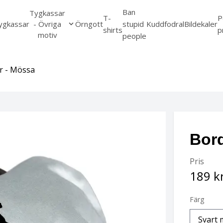
Ban
Tygkassar
T-
P
ygkassar
- Övriga
Örngott
stupid
Kuddfodral
Bildekaler
shirts
p
motiv
people
r - Mössa
Bord
Pris
189 k
Färg