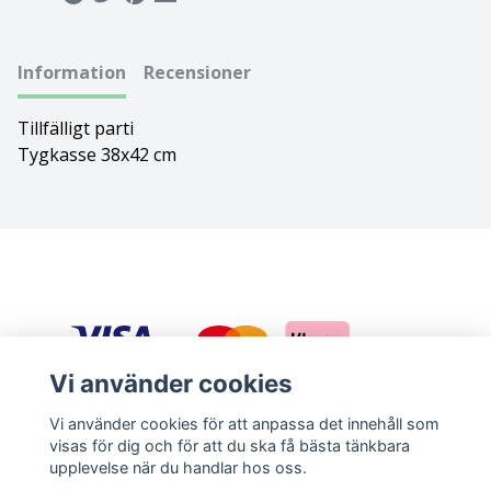
Bolognese
Information
Recensioner
Border Collie
Tillfälligt parti
Borderterrier
Tygkasse 38x42 cm
Borzoi
Bostonterrier
Bouvier des flandres
Boxer
Vi använder cookies
Briard
Vi använder cookies för att anpassa det innehåll som
visas för dig och för att du ska få bästa tänkbara
Sociala medier
upplevelse när du handlar hos oss.
Bullterrier