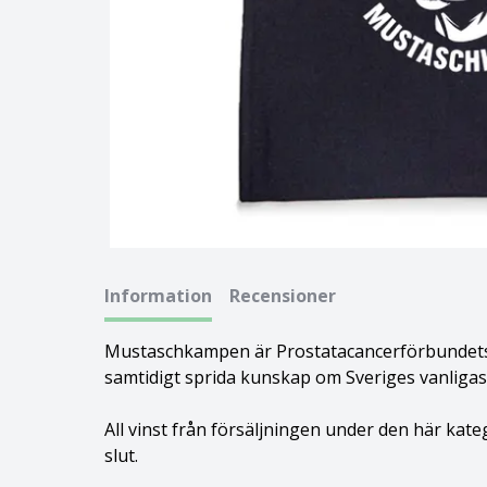
Basset hound
Ungersk vizsla
Beagle
Weimaraner
Bearded collie
Whippet
Bedlingtonterrier
Berger des pyrénées à face rase
Information
Recensioner
Berner sennenhund
Mustaschkampen är Prostatacancerförbundets ka
Bichon Frisé
samtidigt sprida kunskap om Sveriges vanligas
Bichon Havanais
All vinst från försäljningen under den här kat
slut.
Blodhund