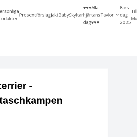
♥️♥️♥️Alla
Fars
ersonliga
Til
Presentförslag
Jakt
Baby
Skyltar
hjärtans
Tavlor
dag
rodukter
Mu
dag♥️♥️♥️
2025
errier -
taschkampen
r