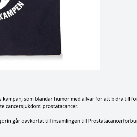
mpanj som blandar humor med allvar för att bidra till fors
te cancersjukdom: prostatacancer.
egorin går oavkortat till insamlingen till Prostatacancerfö