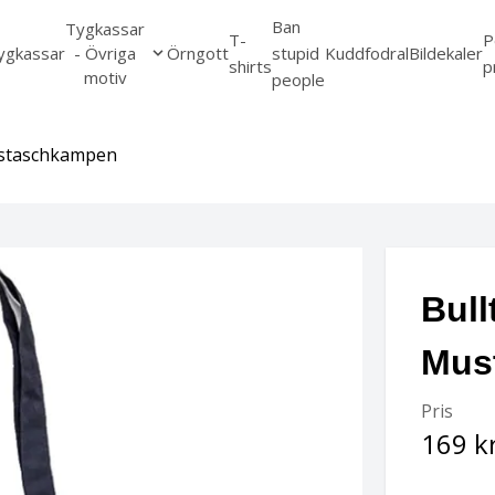
Ban
Tygkassar
T-
P
ygkassar
- Övriga
Örngott
stupid
Kuddfodral
Bildekaler
shirts
p
motiv
people
Mustaschkampen
Bullt
Mus
Pris
169 k