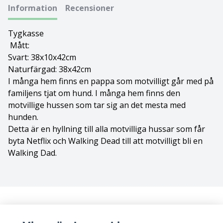
Information
Recensioner
Bolognese
Tygkasse
Border Collie
Mått:
Svart: 38x10x42cm
Borderterrier
Naturfärgad: 38x42cm
I många hem finns en pappa som motvilligt går med på
Borzoi
familjens tjat om hund. I många hem finns den
motvillige hussen som tar sig an det mesta med
Bostonterrier
hunden.
Detta är en hyllning till alla motvilliga hussar som får
Bouvier des flandres
byta Netflix och Walking Dead till att motvilligt bli en
Walking Dad.
Boxer
Briard
Bullterrier