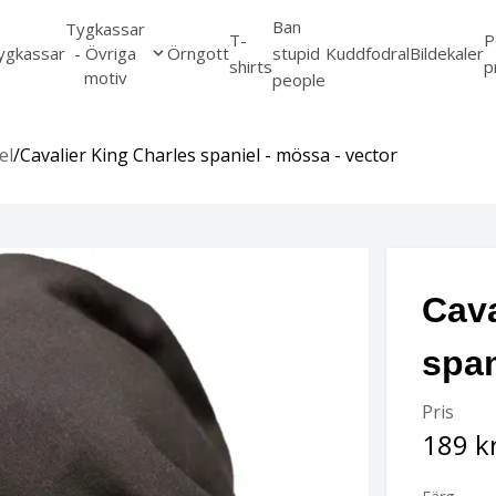
Ban
Tygkassar
T-
P
ygkassar
- Övriga
Örngott
stupid
Kuddfodral
Bildekaler
shirts
p
motiv
people
el
/
Cavalier King Charles spaniel - mössa - vector
Cava
span
Pris
189 k