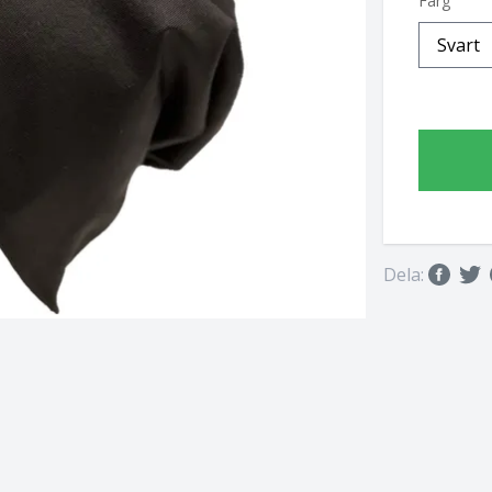
Färg
Dela: