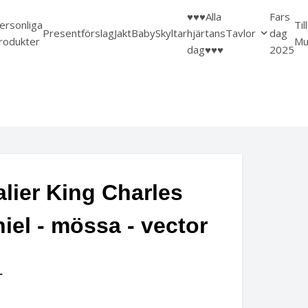
♥️♥️♥️Alla
Fars
ersonliga
Til
Presentförslag
Jakt
Baby
Skyltar
hjärtans
Tavlor
dag
rodukter
Mu
dag♥️♥️♥️
2025
lier King Charles
iel - mössa - vector
r