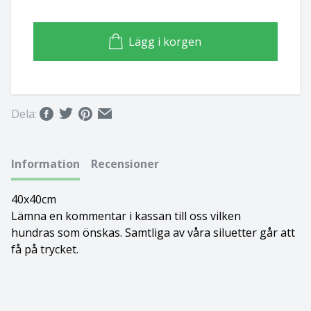
Basset hound
Ungersk vizsla
Lägg i korgen
Beagle
Weimaraner
Bearded collie
Whippet
Dela:
Bedlingtonterrier
Berger des pyrénées à face rase
Information
Recensioner
Berner sennenhund
40x40cm
Lämna en kommentar i kassan till oss vilken
Bichon Frisé
hundras som önskas. Samtliga av våra siluetter går att
få på trycket.
Bichon Havanais
Blodhund