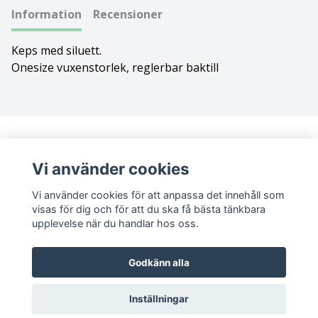
Information
Recensioner
Bolognese
Keps med siluett.
Border Collie
Onesize vuxenstorlek, reglerbar baktill
Borderterrier
Borzoi
Bostonterrier
Vi använder cookies
Vi använder cookies för att anpassa det innehåll som
Bouvier des flandres
visas för dig och för att du ska få bästa tänkbara
upplevelse när du handlar hos oss.
Boxer
Sociala medier
Godkänn alla
Briard
Facebook
Instagram
Inställningar
Bullterrier