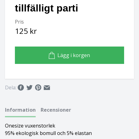
tillfälligt parti
Basset hound
Ungersk vizsla
Pris
Beagle
Weimaraner
125 kr
Bearded collie
Whippet
Lägg i korgen
Bedlingtonterrier
Berger des pyrénées à face rase
Berner sennenhund
Dela:
Bichon Frisé
Information
Recensioner
Bichon Havanais
Onesize vuxenstorlek
Blodhund
95% ekologisk bomull och 5% elastan