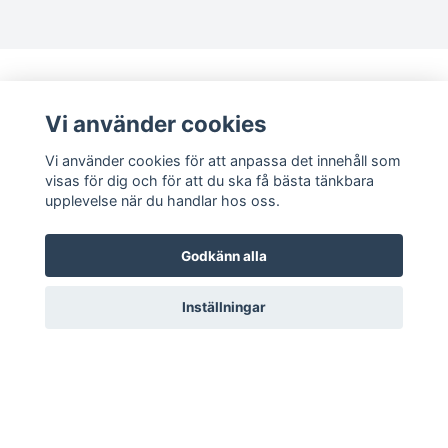
Bolognese
Border Collie
Vi använder cookies
Borderterrier
Vi använder cookies för att anpassa det innehåll som
Borzoi
visas för dig och för att du ska få bästa tänkbara
upplevelse när du handlar hos oss.
Bostonterrier
Sociala medier
Godkänn alla
Bouvier des flandres
Facebook
Instagram
Inställningar
Boxer
Briard
© 2026 Magica Print
Bullterrier