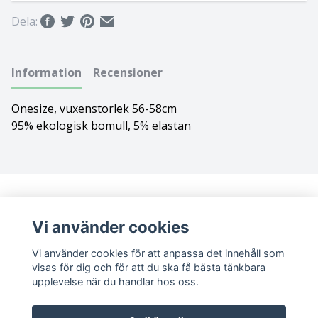
Dela:
Bolognese
Border Collie
Information
Recensioner
Borderterrier
Onesize, vuxenstorlek 56-58cm
95% ekologisk bomull, 5% elastan
Borzoi
Bostonterrier
Bouvier des flandres
Vi använder cookies
Boxer
Vi använder cookies för att anpassa det innehåll som
visas för dig och för att du ska få bästa tänkbara
Briard
upplevelse när du handlar hos oss.
Bullterrier
Sociala medier