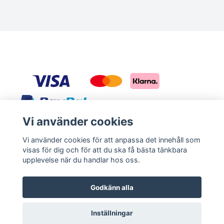
Bolognese
Border Collie
Borderterrier
Borzoi
Bostonterrier
Vi använder cookies
Sociala medier
Bouvier des flandres
Vi använder cookies för att anpassa det innehåll som
visas för dig och för att du ska få bästa tänkbara
Facebook
Instagram
upplevelse när du handlar hos oss.
Boxer
Godkänn alla
Briard
Inställningar
Bullterrier
© 2026 Magica Print