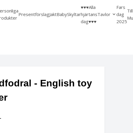
♥️♥️♥️Alla
Fars
ersonliga
Til
Presentförslag
Jakt
Baby
Skyltar
hjärtans
Tavlor
dag
rodukter
Mu
dag♥️♥️♥️
2025
fodral - English toy
er
r