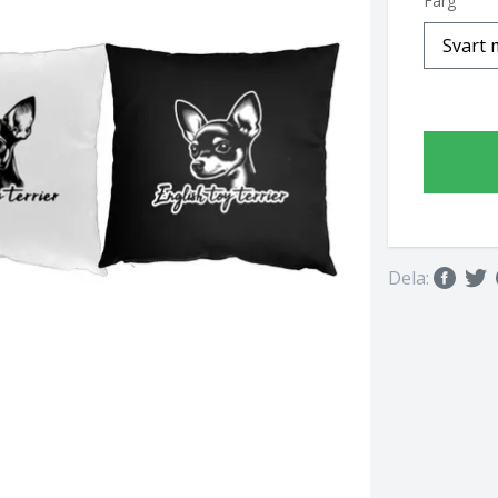
Färg
Dela: