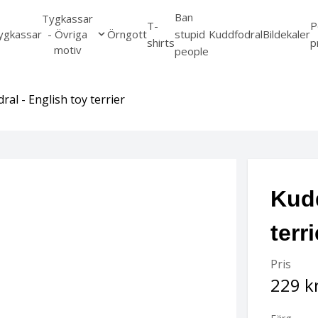
Ban
Tygkassar
T-
P
ygkassar
- Övriga
Örngott
stupid
Kuddfodral
Bildekaler
shirts
p
motiv
people
ral - English toy terrier
Kudd
terri
Pris
229 k