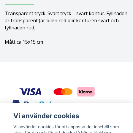
Bolognese
Transparent tryck. Svart tryck = svart kontur. Fyllnaden
är transparent (är bilen röd blir konturen svart och
Border Collie
fyllnaden röd.
Borderterrier
Mått ca 15x15 cm
Borzoi
Bostonterrier
Bouvier des flandres
Boxer
Briard
Vi använder cookies
Sociala medier
Vi använder cookies för att anpassa det innehåll som
Bullterrier
visas för dig och för att du ska få bästa tänkbara