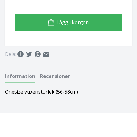
Basset hound
Ungersk vizsla
Lägg i korgen
Beagle
Weimaraner
Bearded collie
Whippet
Dela:
Bedlingtonterrier
Berger des pyrénées à face rase
Information
Recensioner
Berner sennenhund
Onesize vuxenstorlek (56-58cm)
Bichon Frisé
Bichon Havanais
Blodhund