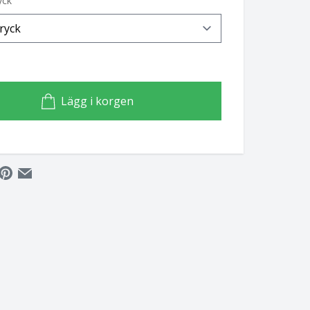
yck
Lägg i korgen