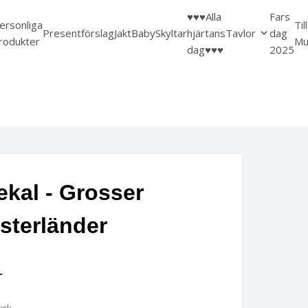
♥️♥️♥️Alla
Fars
ersonliga
Til
Presentförslag
Jakt
Baby
Skyltar
hjärtans
Tavlor
dag
rodukter
Mu
dag♥️♥️♥️
2025
ekal - Grosser
sterländer
r