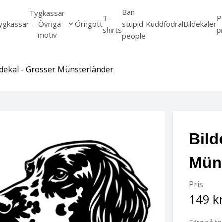
Ban
Tygkassar
T-
P
ygkassar
- Övriga
Örngott
stupid
Kuddfodral
Bildekaler
shirts
p
motiv
people
ldekal - Grosser Münsterländer
Bild
Mün
Pris
149 k