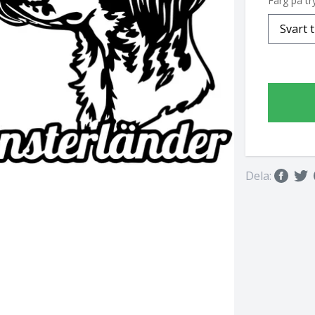
Färg på tr
Dela: