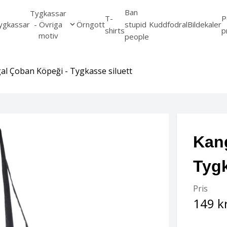
Ban
Tygkassar
T-
P
ygkassar
- Övriga
Örngott
stupid
Kuddfodral
Bildekaler
shirts
p
motiv
people
al Çoban Köpeği - Tygkasse siluett
Kan
Tygk
Pris
149 k