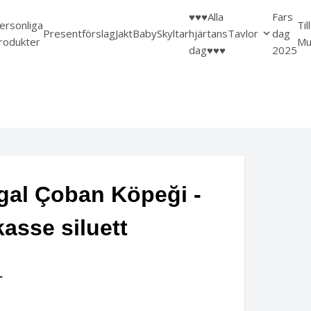
♥️♥️♥️Alla
Fars
ersonliga
Til
Presentförslag
Jakt
Baby
Skyltar
hjärtans
Tavlor
dag
rodukter
Mu
dag♥️♥️♥️
2025
gal Çoban Köpeği -
asse siluett
r