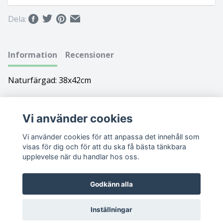
Bolognese
Dela:
Border Collie
Information
Recensioner
Borderterrier
Naturfärgad: 38x42cm
Borzoi
Bostonterrier
Vi använder cookies
Vi använder cookies för att anpassa det innehåll som
Bouvier des flandres
visas för dig och för att du ska få bästa tänkbara
upplevelse när du handlar hos oss.
Boxer
Godkänn alla
Briard
Inställningar
Bullterrier