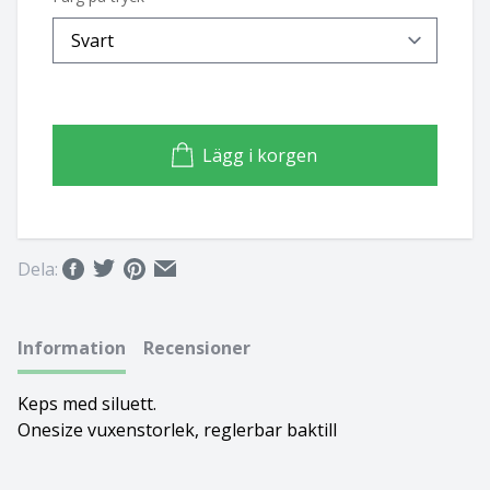
Basset hound
Ungersk vizsla
Beagle
Weimaraner
Bearded collie
Whippet
Lägg i korgen
Bedlingtonterrier
Berger des pyrénées à face rase
Dela:
Berner sennenhund
Information
Recensioner
Bichon Frisé
Keps med siluett.
Bichon Havanais
Onesize vuxenstorlek, reglerbar baktill
Blodhund