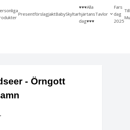
♥️♥️♥️Alla
Fars
ersonliga
Til
Presentförslag
Jakt
Baby
Skyltar
hjärtans
Tavlor
dag
rodukter
Mu
dag♥️♥️♥️
2025
seer - Örngott
namn
r