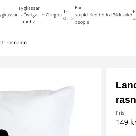
Ban
Tygkassar
T-
P
ygkassar
- Övriga
Örngott
stupid
Kuddfodral
Bildekaler
shirts
p
motiv
people
ott rasnamn
Land
ras
Pris
149 k