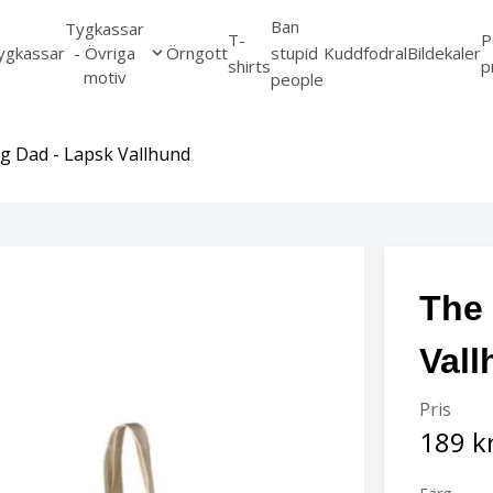
Ban
Tygkassar
T-
P
ygkassar
- Övriga
Örngott
stupid
Kuddfodral
Bildekaler
shirts
p
motiv
people
g Dad - Lapsk Vallhund
The 
Val
Pris
189 k