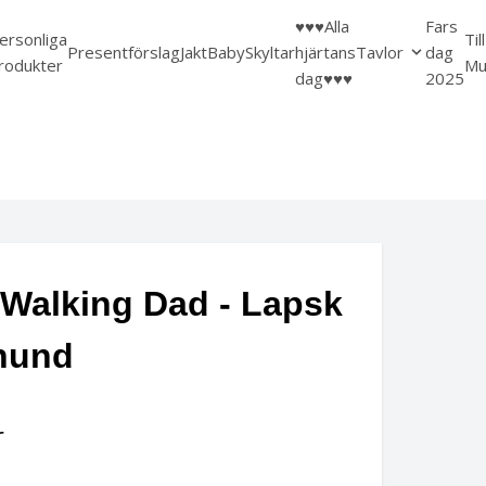
♥️♥️♥️Alla
Fars
ersonliga
Til
Presentförslag
Jakt
Baby
Skyltar
hjärtans
Tavlor
dag
rodukter
Mu
dag♥️♥️♥️
2025
Walking Dad - Lapsk
lhund
r