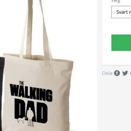
Färg
Dela: