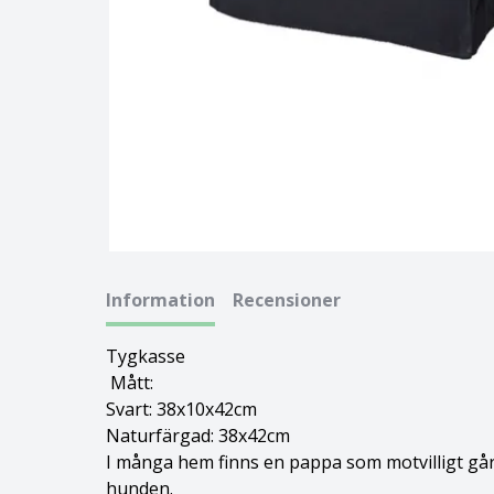
Basset hound
Ungersk vizsla
Beagle
Weimaraner
Bearded collie
Whippet
Bedlingtonterrier
Berger des pyrénées à face rase
Information
Recensioner
Berner sennenhund
Tygkasse
Bichon Frisé
Mått:
Svart: 38x10x42cm
Bichon Havanais
Naturfärgad: 38x42cm
I många hem finns en pappa som motvilligt går
Blodhund
hunden.