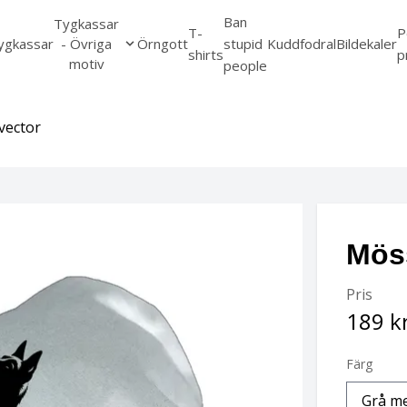
Ban
Tygkassar
T-
P
ygkassar
- Övriga
Örngott
stupid
Kuddfodral
Bildekaler
shirts
p
motiv
people
vector
Möss
Pris
189 k
Färg