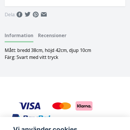
Basset hound
Ungersk vizsla
Dela:
Beagle
Weimaraner
Information
Recensioner
Bearded collie
Whippet
Mått: bredd 38cm, höjd 42cm, djup 10cm
Bedlingtonterrier
Färg: Svart med vitt tryck
Berger des pyrénées à face rase
Berner sennenhund
Bichon Frisé
Bichon Havanais
Blodhund
Vi använder cookies