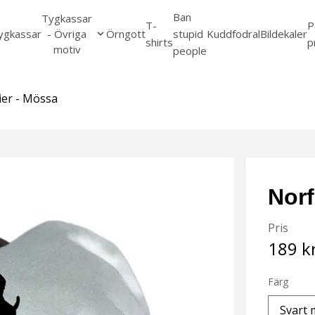
Ban
Tygkassar
T-
P
ygkassar
- Övriga
Örngott
stupid
Kuddfodral
Bildekaler
shirts
p
motiv
people
ier - Mössa
Norf
Pris
189 k
Färg