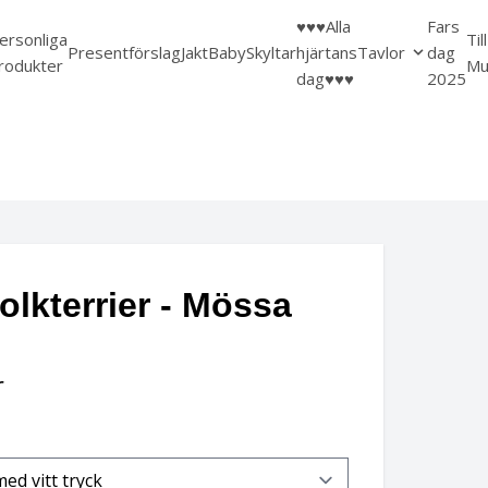
♥️♥️♥️Alla
Fars
ersonliga
Til
Presentförslag
Jakt
Baby
Skyltar
hjärtans
Tavlor
dag
rodukter
Mu
dag♥️♥️♥️
2025
olkterrier - Mössa
r