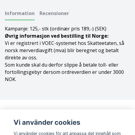
Bolognese
Information
Recensioner
Border Collie
Kampanje: 125,- stk (ordinær pris 189,-) (SEK)
Øvrig informasjon ved bestilling til Norge:
Borderterrier
Vi er registrert i VOEC-systemet hos Skatteetaten, så
norsk merverdiavgift (mva) blir beregnet og betalt
Borzoi
direkte av oss.
Som kunde skal du derfor slippe å betale toll- eller
Bostonterrier
fortollingsgebyr dersom ordreverdien er under 3000
NOK.
Bouvier des flandres
Boxer
Briard
Vi använder cookies
Bullterrier
Vi använder cookies för att anpassa det innehåll som