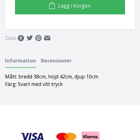
Lägg i korgen
Basset hound
Ungersk vizsla
Beagle
Weimaraner
Dela:
Bearded collie
Whippet
Bedlingtonterrier
Information
Recensioner
Berger des pyrénées à face rase
Mått: bredd 38cm, höjd 42cm, djup 10cm
Färg: Svart med vitt tryck
Berner sennenhund
Bichon Frisé
Bichon Havanais
Blodhund