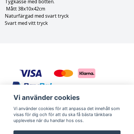
Tygkasse med botten.
Mått 38x10x42cm
Bolognese
Naturfärgad med svart tryck
Svart med vitt tryck
Border Collie
Borderterrier
Borzoi
Bostonterrier
Bouvier des flandres
Vi använder cookies
Boxer
Sociala medier
Vi använder cookies för att anpassa det innehåll som
Briard
visas för dig och för att du ska få bästa tänkbara
Facebook
Instagram
upplevelse när du handlar hos oss.
Bullterrier