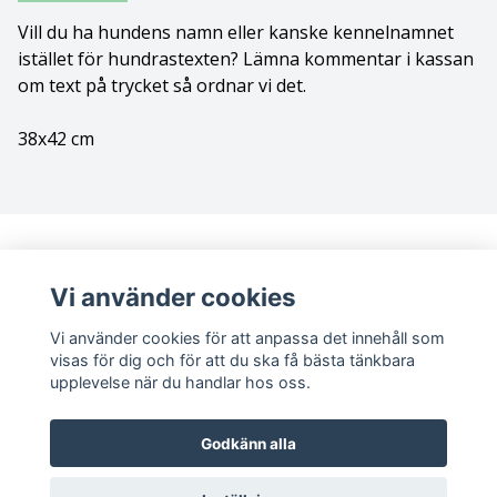
Vill du ha hundens namn eller kanske kennelnamnet
Bolognese
istället för hundrastexten? Lämna kommentar i kassan
om text på trycket så ordnar vi det.
Border Collie
38x42 cm
Borderterrier
Borzoi
Bostonterrier
Vi använder cookies
Bouvier des flandres
Vi använder cookies för att anpassa det innehåll som
visas för dig och för att du ska få bästa tänkbara
Boxer
upplevelse när du handlar hos oss.
Briard
Sociala medier
Godkänn alla
Bullterrier
Facebook
Instagram