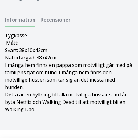
Bolognese
Information
Recensioner
Border Collie
Tygkasse
Borderterrier
Mått:
Svart: 38x10x42cm
Borzoi
Naturfärgad: 38x42cm
I många hem finns en pappa som motvilligt går med på
Bostonterrier
familjens tjat om hund. I många hem finns den
motvillige hussen som tar sig an det mesta med
Bouvier des flandres
hunden.
Detta är en hyllning till alla motvilliga hussar som får
byta Netflix och Walking Dead till att motvilligt bli en
Boxer
Walking Dad.
Briard
Bullterrier