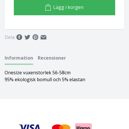
Lägg i korgen
Basset hound
Ungersk vizsla
Beagle
Weimaraner
Bearded collie
Whippet
Dela:
Bedlingtonterrier
Information
Recensioner
Berger des pyrénées à face rase
Onesize vuxenstorlek 56-58cm
95% ekologisk bomull och 5% elastan
Berner sennenhund
Bichon Frisé
Bichon Havanais
Blodhund