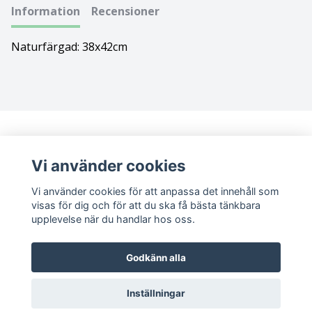
Information
Recensioner
Bolognese
Naturfärgad: 38x42cm
Border Collie
Borderterrier
Borzoi
Bostonterrier
Vi använder cookies
Vi använder cookies för att anpassa det innehåll som
Bouvier des flandres
visas för dig och för att du ska få bästa tänkbara
upplevelse när du handlar hos oss.
Boxer
Sociala medier
Godkänn alla
Briard
Facebook
Instagram
Inställningar
Bullterrier