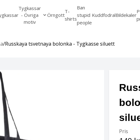
Ban
Tygkassar
T-
P
ygkassar
- Övriga
Örngott
stupid
Kuddfodral
Bildekaler
shirts
p
motiv
people
ka
/
Russkaya tsvetnaya bolonka - Tygkasse siluett
Rus
bolo
silu
Pris