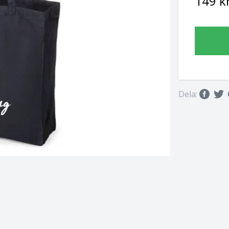
149 k
Dela: