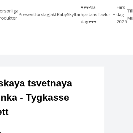
♥️♥️♥️Alla
Fars
ersonliga
Til
Presentförslag
Jakt
Baby
Skyltar
hjärtans
Tavlor
dag
rodukter
Mu
dag♥️♥️♥️
2025
skaya tsvetnaya
nka - Tygkasse
ett