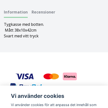
Basset hound
Ungersk vizsla
Information
Recensioner
Beagle
Weimaraner
Tygkasse med botten.
Mått 38x10x42cm
Bearded collie
Whippet
Svart med vitt tryck
Bedlingtonterrier
Berger des pyrénées à face rase
Berner sennenhund
Bichon Frisé
Bichon Havanais
Vi använder cookies
Sociala medier
Blodhund
Vi använder cookies för att anpassa det innehåll som