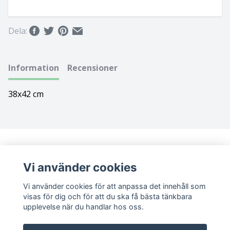
Bolognese
Dela:
Border Collie
Borderterrier
Information
Recensioner
Borzoi
38x42 cm
Bostonterrier
Bouvier des flandres
Vi använder cookies
Boxer
Vi använder cookies för att anpassa det innehåll som
Briard
visas för dig och för att du ska få bästa tänkbara
upplevelse när du handlar hos oss.
Bullterrier