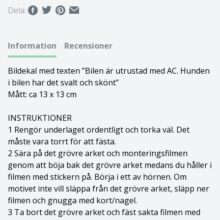
Dela:
Bolognese
Border Collie
Information
Recensioner
Borderterrier
Bildekal med texten ”Bilen är utrustad med AC. Hunden
i bilen har det svalt och skönt”
Borzoi
Mått: ca 13 x 13 cm
Bostonterrier
INSTRUKTIONER
1 Rengör underlaget ordentligt och torka väl. Det
Bouvier des flandres
måste vara torrt för att fästa.
2 Sära på det grövre arket och monteringsfilmen
Boxer
genom att böja bak det grövre arket medans du håller i
filmen med stickern på. Börja i ett av hörnen. Om
Briard
motivet inte vill släppa från det grövre arket, släpp ner
filmen och gnugga med kort/nagel.
Bullterrier
3 Ta bort det grövre arket och fäst sakta filmen med