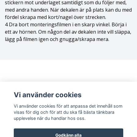
stickern mot underlaget samtidigt som du följer med,
med andra handen. När dekalen är på plats kan du med
Cane Corso
fördel skrapa med kort/nagel över strecken.
4 Dra bort monteringsfilmen i en skarp vinkel. Börja i
Cairnterrier
ett av hörnen. Om någon del av dekalen inte vill släppa,
lägg på filmen igen och gnugga/skrapa mera.
Cava-Chin
Cavalier king Charles spaniel
Cavapoo
Chihuahua
Vi använder cookies
Chihuahua Långhårig
Vi använder cookies för att anpassa det innehåll som
visas för dig och för att du ska få bästa tänkbara
Chinese Crested
upplevelse när du handlar hos oss.
Sociala medier
Chinese crested - powder puff
Facebook
Instagram
Godkänn alla